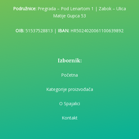
Podružnice:
Pregrada – Pod Lenartom 1 | Zabok – Ulica
Matije Gupca 53
OIB:
51537528813 |
IBAN:
HR5024020061100639892
Izbornik:
Početna
Kategorije proizvođača
O Spajalici
Kontakt