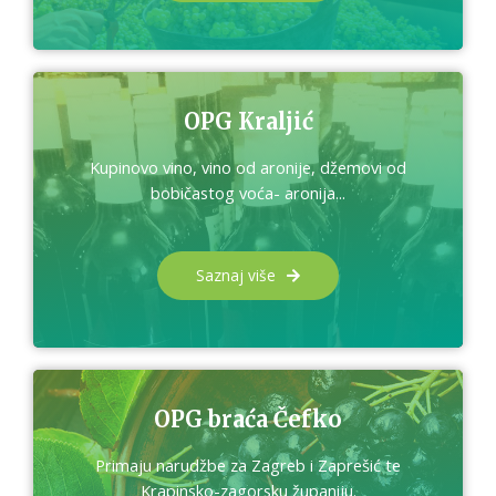
OPG Kraljić
Kupinovo vino, vino od aronije, džemovi od
bobičastog voća- aronija...
Saznaj više
OPG braća Čefko
Primaju narudžbe za Zagreb i Zaprešić te
Krapinsko-zagorsku županiju.