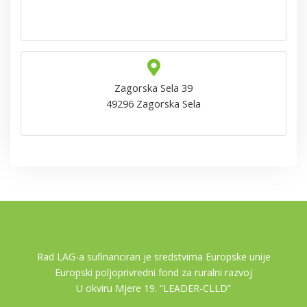
Zagorska Sela 39
49296 Zagorska Sela
Rad LAG-a sufinanciran je sredstvima Europske unije
Europski poljoprivredni fond za ruralni razvoj
U okviru Mjere 19. “LEADER-CLLD”