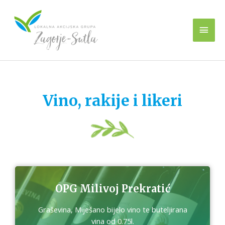
Vino, rakije i likeri
OPG Milivoj Prekratić
Graševina, Miješano bijelo vino te buteljirana
vina od 0.75l.