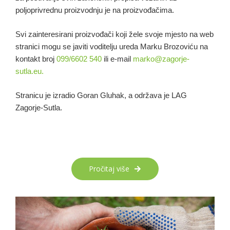
poljoprivrednu proizvodnju je na proizvođačima.
Svi zainteresirani proizvođači koji žele svoje mjesto na web
stranici mogu se javiti voditelju ureda Marku Brozoviću na
kontakt broj
099/6602 540
ili e-mail
marko@zagorje-
sutla.eu.
Stranicu je izradio Goran Gluhak, a održava je LAG
Zagorje-Sutla.
Pročitaj više