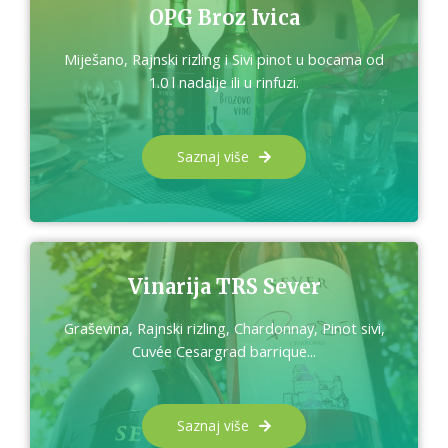
OPG Broz Ivica
Miješano, Rajnski rizling i Sivi pinot u bocama od
1.0 l nadalje ili u rinfuzi.
Saznaj više
Vinarija TRS Sever
Graševina, Rajnski rizling, Chardonnay, Pinot sivi,
Cuvée Cesargrad barrique...
Saznaj više