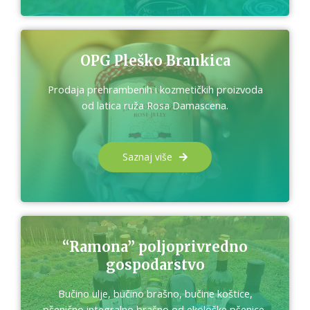
OPG Pleško Brankica
Prodaja prehrambenih i kozmetičkih proizvoda
od latica ruža Rosa Damascena.
Saznaj više
“Ramona” poljoprivredno
gospodarstvo
Bučino ulje, bučino brašno, bučine koštice,
pšenično integralno brašno od ekološke pšenice,