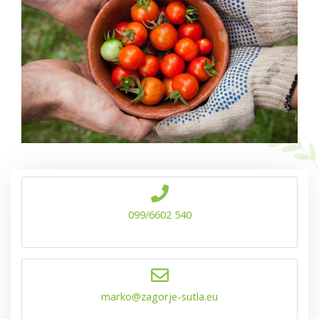
099/6602 540
marko@zagorje-sutla.eu