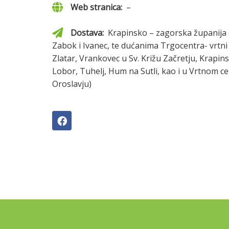
Web stranica:
–
Dostava:
Krapinsko – zagorska županija 
Zabok i Ivanec, te dućanima Trgocentra- vrtni 
Zlatar, Vrankovec u Sv. Križu Začretju, Krapi
Lobor, Tuhelj, Hum na Sutli, kao i u Vrtnom c
Oroslavju)