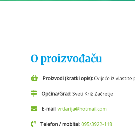
O proizvođaču
Proizvodi (kratki opis):
Cvijeće iz vlastite
Općina/Grad:
Sveti Križ Začretje
E-mail:
vrtlarija@hotmail.com
Telefon / mobitel:
095/3922-118