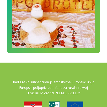
Rad LAG-a sufinanciran je sredstvima Europske unije
Europski poljoprivredni fond za ruralni razvoj
U okviru Mjere 19. “LEADER-CLLD”