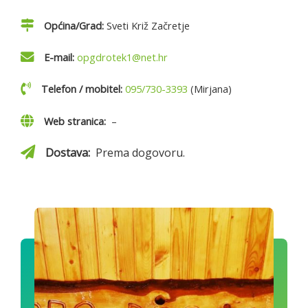
Općina/Grad:
Sveti Križ Začretje
E-mail:
opgdrotek1@net.hr
Telefon / mobitel:
095/730-3393
(Mirjana)
Web stranica:
–
Dostava:
Prema dogovoru.