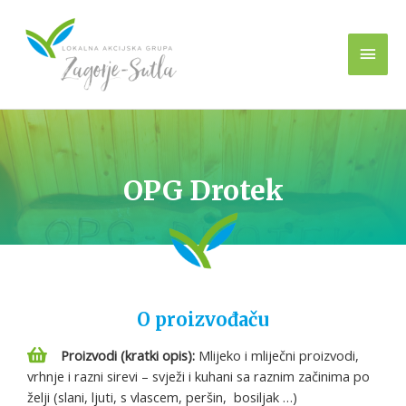
OPG Drotek
O proizvođaču
Proizvodi (kratki opis):
Mlijeko i mliječni proizvodi,
vrhnje i razni sirevi – svježi i kuhani sa raznim začinima po
želji (slani, ljuti, s vlascem, peršin, bosiljak …)