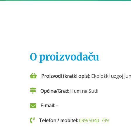
O proizvođaču
Proizvodi (kratki opis):
Ekološki uzgoj juna
Općina/Grad:
Hum na Sutli
E-mail: –
Telefon / mobitel:
099/5040-739