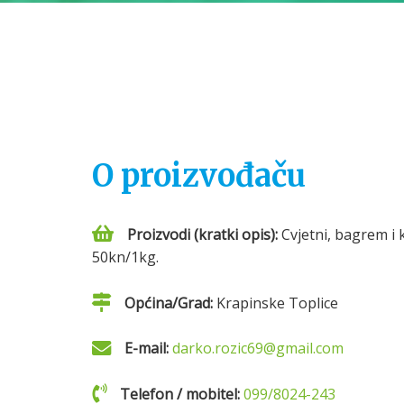
O proizvođaču
Proizvodi (kratki opis):
Cvjetni, bagrem i 
50kn/1kg.
Općina/Grad:
Krapinske Toplice
E-mail:
darko.rozic69@gmail.com
Telefon / mobitel:
099/8024-243