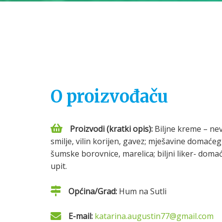
O proizvođaču
Proizvodi (kratki opis):
Biljne kreme – nev
smilje, vilin korijen, gavez; mješavine domaćeg
šumske borovnice, marelica; biljni liker- domać
upit.
Općina/Grad:
Hum na Sutli
E-mail:
katarina.augustin77@gmail.com